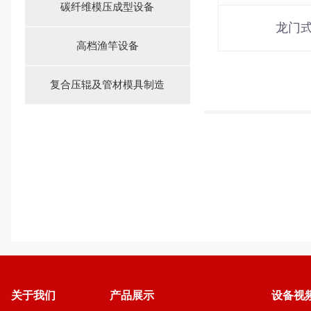
碳纤维模压成型设备
龙门
高档渔竿设备
复合压辊及管材模具制造
关于我们
产品展示
设备视