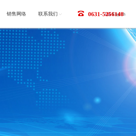
0631-5256148
销售网络
联系我们
English