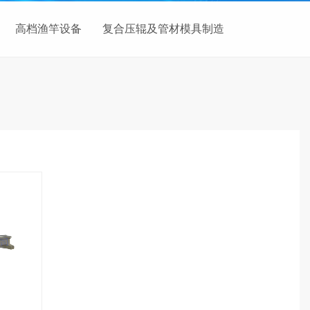
高档渔竿设备
复合压辊及管材模具制造