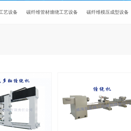
工艺设备
碳纤维管材缠绕工艺设备
碳纤维模压成型设备